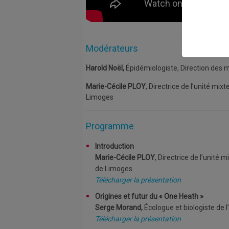
Modérateurs
Harold Noël,
Épidémiologiste, Direction des 
Marie-Cécile PLOY
, Directrice de l’unité mi
Limoges
Programme
Introduction
Marie-Cécile PLOY
, Directrice de l’unité
de Limoges
Télécharger la présentation
Origines et futur du « One Heath »
Serge Morand,
Écologue et biologiste de l
Télécharger la présentation