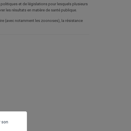
politiques et de législations pour lesquels plusieurs
er les résultats en matière de santé publique.
aire (avec notamment les zoonoses), la résistance
r son