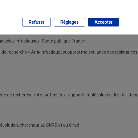
Refuser
Réglages
Accepter
maladies infectieuses, Santé publique France
xte de recherche « Anti‐infectieux : supports moléculaires des résistance
 mixte de recherche « Anti‐infectieux : supports moléculaires des résistan
’évolution
,
chercheur au CNRS et au Cirad