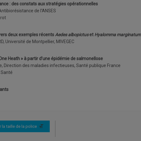
ance : des constats aux stratégies opérationnelles
 Antibiorésistance de l’ANSES
erot
ravers deux exemples récents
Aedes albopictus
et
Hyalomma marginatum
RD, Université de Montpellier, MIVEGEC
One Heath » à partir d’une épidémie de salmonellose
e, Direction des maladies infectieuses, Santé publique France
a Santé
nants
la taille de la police