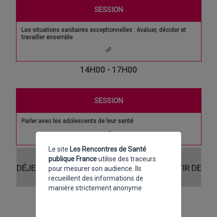
SESSION
Les situations sanitaires exceptionnelles : évaluer, décider et
travailler ensemble
14H00 - 17H00
SESSION
Parler avec les adolescents de leur santé
Le site
Les Rencontres de Santé
15H30 - 16H00
publique France
utilise des traceurs
DÉJEUNER LIBRE & CAFÉ GOURMAND À PARTIR DE
pour mesurer son audience. Ils
recueillent des informations de
14H00
manière strictement anonyme